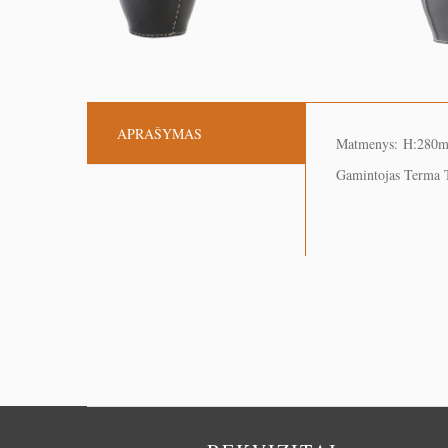
APRAŠYMAS
Matmenys: H:280
Gamintojas Terma T