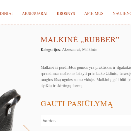
DINIAI
AKSESUARAI
KROSNYS
APIE MUS
NAUJIEN
MALKINĖ „RUBBER”
Kategorijos:
Aksesuarai
,
Malkinės
Malkinė iš perdirbtos gumos yra praktiškas ir ilgalaiki
sprendimas malkoms laikyti prie lauko židinio, terasoj
saugios Jūsų ugnies namo viduje. Malkinių gali būti įv
dydžių ir skirtingų formų.
GAUTI PASIŪLYMĄ