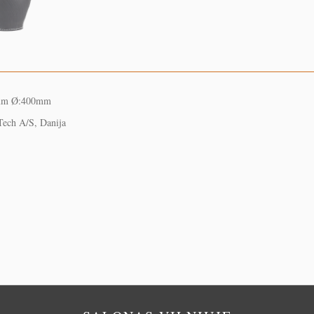
mm Ø:400mm
ech A/S, Danija