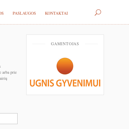
OS
PASLAUGOS
KONTAKTAI
GAMINTOJAS
s
e arba prie
airių