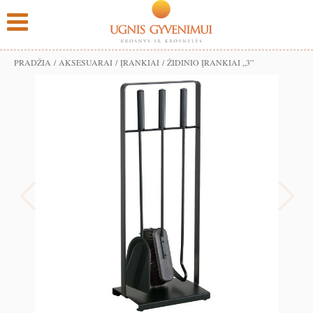
PRADŽIA
/
AKSESUARAI
/
ĮRANKIAI
/ ŽIDINIO ĮRANKIAI „3”