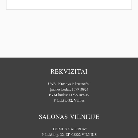
REKVIZITAI
UAB „Krosnys ir krosnelės”
Įmonės kodas: 159910924
PVM kodas: LT599109219
P. Lukšio 32, Vilnius
SALONAS VILNIUJE
„DOMUS GALERIJA”
P. Lukšio g. 32, LT- 08222 VILNIUS