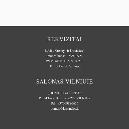
REKVIZITAI
UAB „Krosnys ir krosnelės”
Įmonės kodas: 159910924
PVM kodas: LT599109219
P. Lukšio 32, Vilnius
SALONAS VILNIUJE
„DOMUS GALERIJA”
P. Lukšio g. 32, LT- 08222 VILNIUS
Tel.:
+37069880655
domus@krosneles.lt