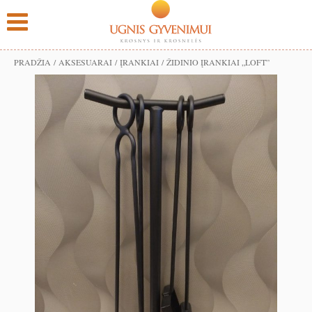
PRADŽIA
/
AKSESUARAI
/
ĮRANKIAI
/ ŽIDINIO ĮRANKIAI „LOFT”