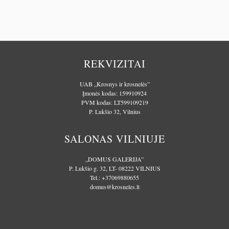
REKVIZITAI
UAB „Krosnys ir krosnelės”
Įmonės kodas: 159910924
PVM kodas: LT599109219
P. Lukšio 32, Vilnius
SALONAS VILNIUJE
„DOMUS GALERIJA”
P. Lukšio g. 32, LT- 08222 VILNIUS
Tel.:
+37069880655
domus@krosneles.lt