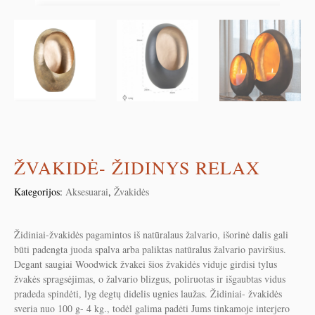
ŽVAKIDĖ- ŽIDINYS RELAX
Kategorijos:
Aksesuarai
,
Žvakidės
Židiniai-žvakidės pagamintos iš natūralaus žalvario, išorinė dalis gali
būti padengta juoda spalva arba paliktas natūralus žalvario paviršius.
Degant saugiai Woodwick žvakei šios žvakidės viduje girdisi tylus
žvakės spragsėjimas, o žalvario blizgus, poliruotas ir išgaubtas vidus
pradeda spindėti, lyg degtų didelis ugnies laužas. Židiniai- žvakidės
sveria nuo 100 g- 4 kg., todėl galima padėti Jums tinkamoje interjero