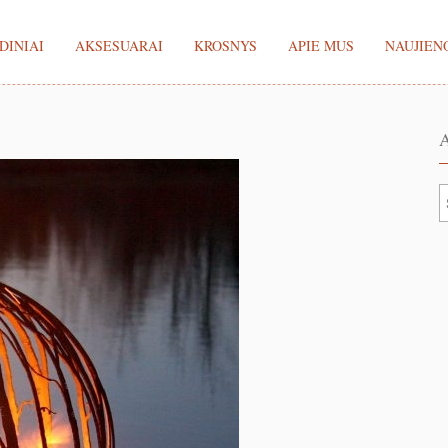
DINIAI
AKSESUARAI
KROSNYS
APIE MUS
NAUJIEN
A