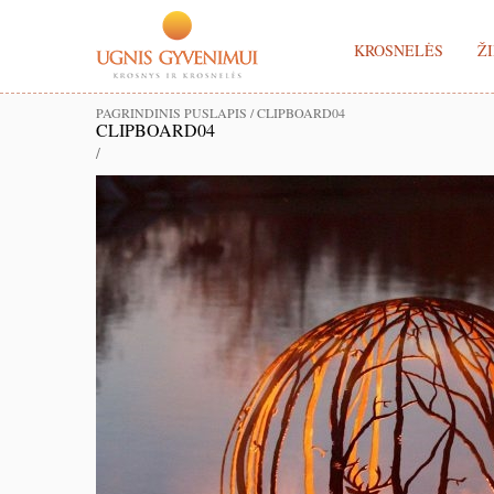
KROSNELĖS
ŽI
PAGRINDINIS PUSLAPIS
/
CLIPBOARD04
CLIPBOARD04
/