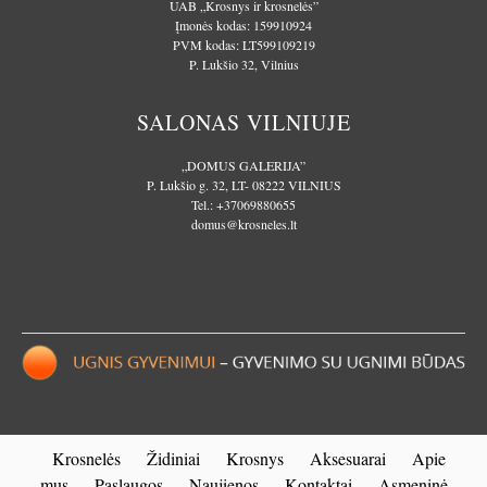
UAB „Krosnys ir krosnelės”
Įmonės kodas: 159910924
PVM kodas: LT599109219
P. Lukšio 32, Vilnius
SALONAS VILNIUJE
„DOMUS GALERIJA”
P. Lukšio g. 32, LT- 08222 VILNIUS
Tel.:
+37069880655
domus@krosneles.lt
Krosnelės
Židiniai
Krosnys
Aksesuarai
Apie
mus
Paslaugos
Naujienos
Kontaktai
Asmeninė