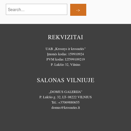
REKVIZITAI
UAB „Krosnys ir krosnelės”
Įmonės kodas: 159910924
PVM kodas: LT599109219
P. Lukšio 32, Vilnius
SALONAS VILNIUJE
„DOMUS GALERIJA”
P. Lukšio g. 32, LT- 08222 VILNIUS
Tel.:
+37069880655
domus@krosneles.lt