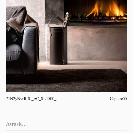
71N2yNvrRfS._AC_SL1500_
Capture55
Atrask...