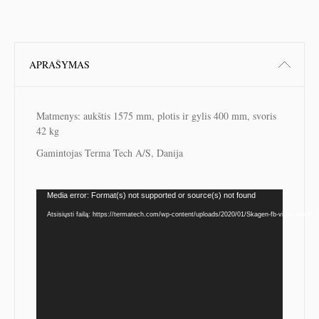
APRAŠYMAS
Matmenys: aukštis 1575 mm, plotis ir gylis 400 mm, svoris
42 kg
Gamintojas Terma Tech A/S, Danija
Video
Media error: Format(s) not supported or source(s) not found
grotuvas
Atsisiųsti failą: https://termatech.com/wp-content/uploads/2020/01/Skagen-fb-video.mp4?_