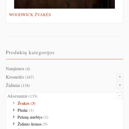
WOODWICK ŽVAKĖS
Produktų kategorijos
Naujienos
(4)
+
Krosnelės
(167)
+
Židiniai
(134)
–
Aksesuarai
(133)
Žvakės
(3)
Pledai
(1)
Pelenų siurblys
(1)
Židinio širmos
(5)