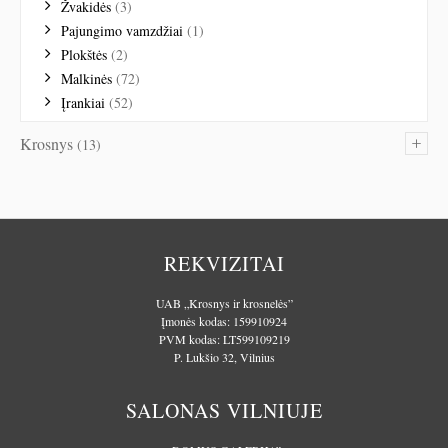
Žvakidės
(3)
Pajungimo vamzdžiai
(1)
Plokštės
(2)
Malkinės
(72)
Įrankiai
(52)
+
Krosnys
(13)
REKVIZITAI
UAB „Krosnys ir krosnelės”
Įmonės kodas: 159910924
PVM kodas: LT599109219
P. Lukšio 32, Vilnius
SALONAS VILNIUJE