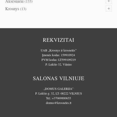
+
Aksesuarai
(133)
+
Krosnys
(13)
REKVIZITAI
UAB „Krosnys ir krosnelės”
Įmonės kodas: 159910924
PVM kodas: LT599109219
P. Lukšio 32, Vilnius
SALONAS VILNIUJE
„DOMUS GALERIJA”
P. Lukšio g. 32, LT- 08222 VILNIUS
Tel.:
+37069880655
domus@krosneles.lt