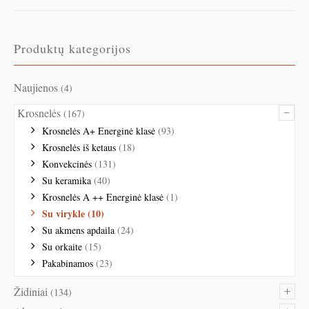
Produktų kategorijos
Naujienos
(4)
–
Krosnelės
(167)
Krosnelės A+ Energinė klasė
(93)
Krosnelės iš ketaus
(18)
Konvekcinės
(131)
Su keramika
(40)
Krosnelės A ++ Energinė klasė
(1)
Su virykle
(10)
Su akmens apdaila
(24)
Su orkaite
(15)
Pakabinamos
(23)
+
Židiniai
(134)