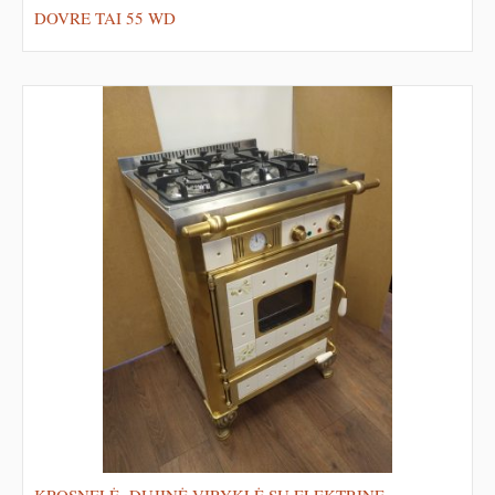
DOVRE TAI 55 WD
KROSNELĖ- DUJINĖ VIRYKLĖ SU ELEKTRINE