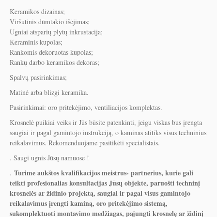
Keramikos dizainas;
Viršutinis dūmtakio išėjimas;
Ugniai atsparių plytų inkrustacija;
Keraminis kupolas;
Rankomis dekoruotas kupolas;
Rankų darbo keramikos dekoras;
Spalvų pasirinkimas;
Matinė arba blizgi keramika.
Pasirinkimai: oro pritekėjimo, ventiliacijos komplektas.
Krosnelė puikiai veiks ir Jūs būsite patenkinti, jeigu viskas bus įrengta
saugiai ir pagal gamintojo instrukciją, o kaminas atitiks visus techninius
reikalavimus. Rekomenduojame pasitikėti specialistais.
. Saugi ugnis Jūsų namuose !
Turime aukštos kvalifikacijos meistrus- partnerius, kurie gali
.
teikti profesionalias konsultacijas Jūsų objekte, paruošti techninį
krosnelės ar židinio projektą, saugiai ir pagal visus gamintojo
reikalavimus įrengti kaminą, oro pritekėjimo sistemą,
sukomplektuoti montavimo medžiagas, pajungti krosnelę ar židinį