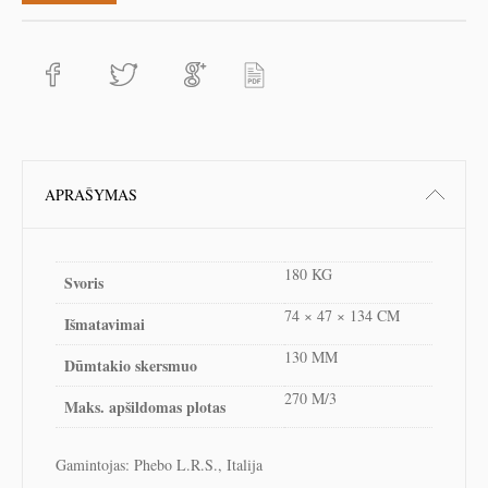
APRAŠYMAS
180 KG
Svoris
74 × 47 × 134 CM
Išmatavimai
130 MM
Dūmtakio skersmuo
270 M/3
Maks. apšildomas plotas
Gamintojas: Phebo L.R.S., Italija