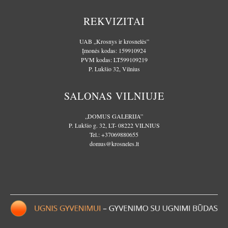
REKVIZITAI
UAB „Krosnys ir krosnelės”
Įmonės kodas: 159910924
PVM kodas: LT599109219
P. Lukšio 32, Vilnius
SALONAS VILNIUJE
„DOMUS GALERIJA”
P. Lukšio g. 32, LT- 08222 VILNIUS
Tel.:
+37069880655
domus@krosneles.lt