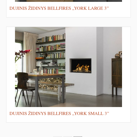
DUJINIS ŽIDINYS BELLFIRES „YORK LARGE 3”
DUJINIS ŽIDINYS BELLFIRES „YORK SMALL 3”