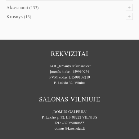
+
Aksesuarai
(133)
+
Krosnys
(13)
REKVIZITAI
UAB „Krosnys ir krosnelės”
Įmonės kodas: 159910924
PVM kodas: LT599109219
P. Lukšio 32, Vilnius
SALONAS VILNIUJE
„DOMUS GALERIJA”
P. Lukšio g. 32, LT- 08222 VILNIUS
Tel.:
+37069880655
domus@krosneles.lt