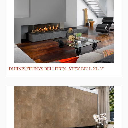
DUJINIS ŽIDINYS BELLFIRES „VIEW BELL XL 3”