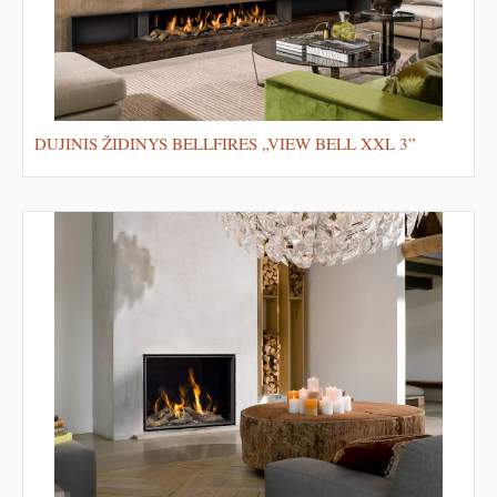
DUJINIS ŽIDINYS BELLFIRES „VIEW BELL XXL 3”