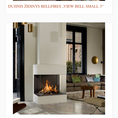
DUJINIS ŽIDINYS BELLFIRES „VIEW BELL SMALL 3”